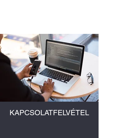
DZSAR Kereskedelmi és
Informatikai Szolgáltató Kft..
KAPCSOLATFELVÉTEL